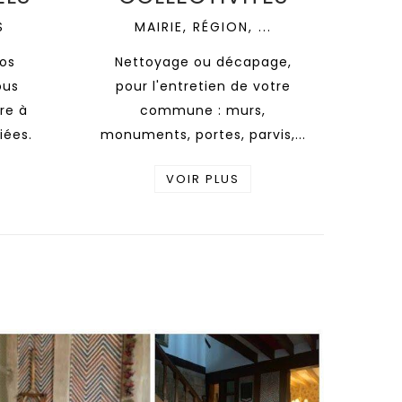
S
MAIRIE, RÉGION, ...
os
Nettoyage ou décapage,
ous
pour l'entretien de votre
re à
commune : murs,
iées.
monuments, portes, parvis,...
VOIR PLUS