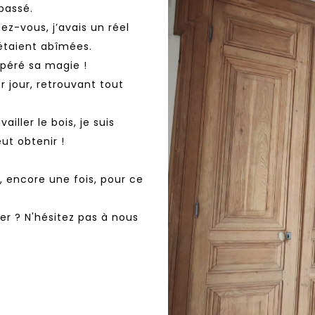
passé.
ez-vous, j’avais un réel
s étaient abîmées.
opéré sa magie !
 jour, retrouvant tout
ller le bois, je suis
ut obtenir !
, encore une fois, pour ce
rer ? N'hésitez pas à nous